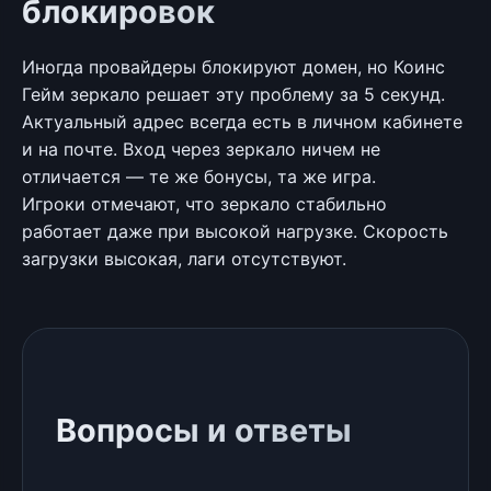
блокировок
Иногда провайдеры блокируют домен, но Коинс
Гейм зеркало решает эту проблему за 5 секунд.
Актуальный адрес всегда есть в личном кабинете
и на почте. Вход через зеркало ничем не
отличается — те же бонусы, та же игра.
Игроки отмечают, что зеркало стабильно
работает даже при высокой нагрузке. Скорость
загрузки высокая, лаги отсутствуют.
Вопросы и ответы