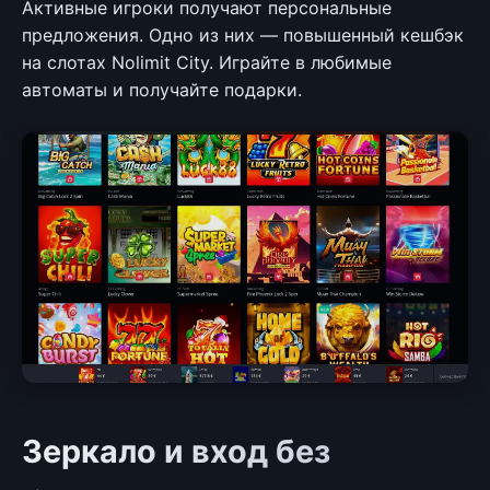
Активные игроки получают персональные
предложения. Одно из них — повышенный кешбэк
на слотах Nolimit City. Играйте в любимые
автоматы и получайте подарки.
Зеркало и вход без