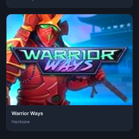
Warrior Ways
Hacksaw