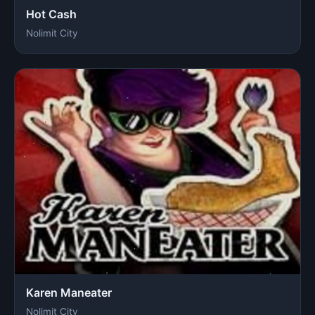
Hot Cash
Nolimit City
Karen Maneater
Nolimit City