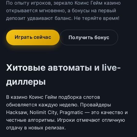
По опыту игроков, зеркало Коинс Гейм казино
открывается мгновенно, а бонусы на первый
депозит удваивают баланс. Не теряйте время!
Играть сейчас
Получить бонус
Хитовые автоматы и live-
диллеры
В казино Коинс Гейм подборка слотов
обновляется каждую неделю. Провайдеры
Hacksaw, Nolimit City, Pragmatic — это качество и
честные алгоритмы. Игроки отмечают отличную
отдачу в новых релизах.