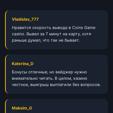
Vladislav_777
Нравится скорость вывода в Coins Game
casino. Вывел за 7 минут на карту, хотя
раньше думал, что так не бывает.
Katerina_D
Бонусы отличные, но вейджер нужно
внимательно читать. В целом, казино
честное, выигрыш выплатили без вопросов.
Maksim_G