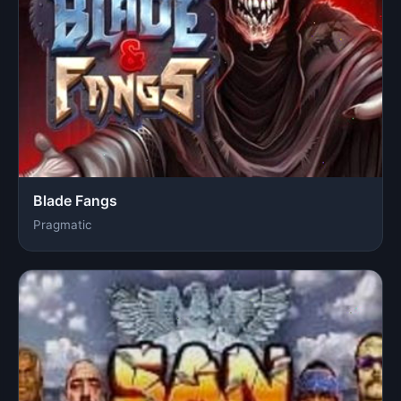
Blade Fangs
Pragmatic