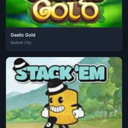
Gaelic Gold
Nolimit City