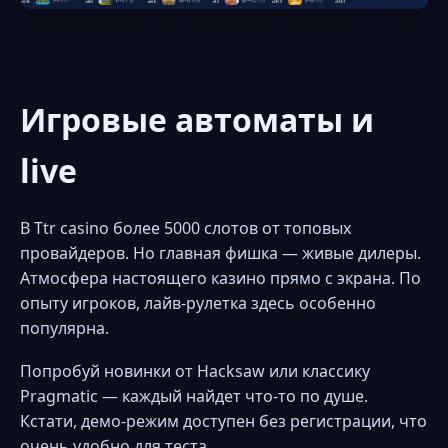
Игровые автоматы и
live
В Ttr casino более 5000 слотов от топовых
провайдеров. Но главная фишка — живые дилеры.
Атмосфера настоящего казино прямо с экрана. По
опыту игроков, лайв-рулетка здесь особенно
популярна.
Попробуй новинки от Hacksaw или классику
Pragmatic — каждый найдет что-то по душе.
Кстати, демо-режим доступен без регистрации, что
очень удобно для теста.