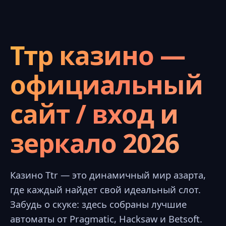
Ттр казино —
официальный
сайт / вход и
зеркало 2026
Казино Ttr — это динамичный мир азарта,
где каждый найдет свой идеальный слот.
Забудь о скуке: здесь собраны лучшие
автоматы от Pragmatic, Hacksaw и Betsoft.