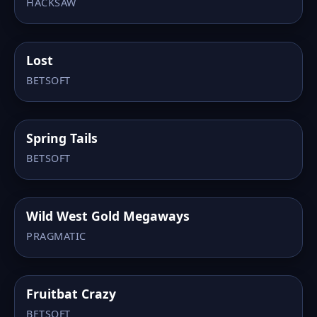
HACKSAW
Lost
BETSOFT
Spring Tails
BETSOFT
Wild West Gold Megaways
PRAGMATIC
Fruitbat Crazy
BETSOFT