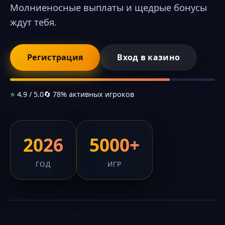
Молниеносные выплаты и щедрые бонусы
ждут тебя.
Регистрация
Вход в казино
⭐ 4.9 / 5.0
🔄 78% активных игроков
2026
5000+
ГОД
ИГР