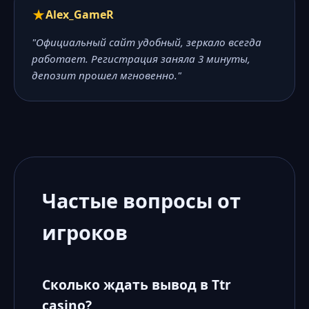
Alex_GameR
"Официальный сайт удобный, зеркало всегда
работает. Регистрация заняла 3 минуты,
депозит прошел мгновенно."
Частые вопросы от
игроков
Сколько ждать вывод в Ttr
casino?