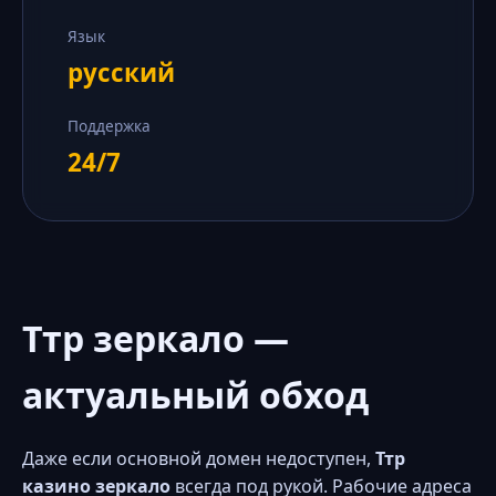
Язык
русский
Поддержка
24/7
Ттр зеркало —
актуальный обход
Даже если основной домен недоступен,
Ттр
казино зеркало
всегда под рукой. Рабочие адреса