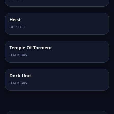
Heist
BETSOFT
Temple Of Torment
HACKSAW
Dork Unit
HACKSAW