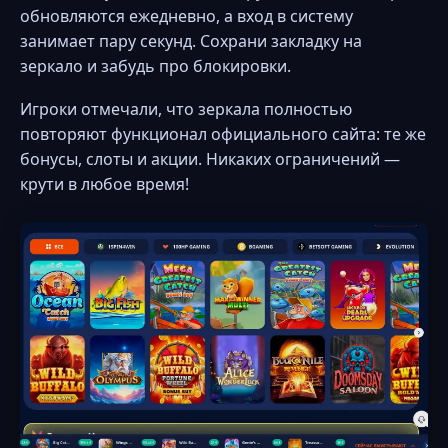
обновляются ежедневно, а вход в систему
занимает пару секунд. Сохрани закладку на
зеркало и забудь про блокировки.
Игроки отмечали, что зеркала полностью
повторяют функционал официального сайта: те же
бонусы, слоты и акции. Никаких ограничений —
крути в любое время!