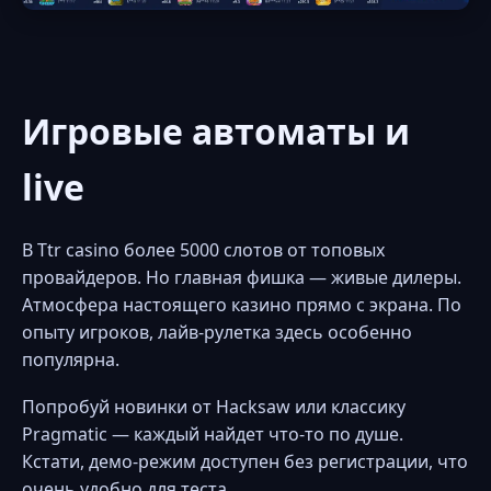
Игровые автоматы и
live
В Ttr casino более 5000 слотов от топовых
провайдеров. Но главная фишка — живые дилеры.
Атмосфера настоящего казино прямо с экрана. По
опыту игроков, лайв-рулетка здесь особенно
популярна.
Попробуй новинки от Hacksaw или классику
Pragmatic — каждый найдет что-то по душе.
Кстати, демо-режим доступен без регистрации, что
очень удобно для теста.