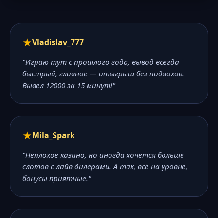
Vladislav_777
"Играю тут с прошлого года, вывод всегда
быстрый, главное — отыгрыш без подвохов.
Вывел 12000 за 15 минут!"
Mila_Spark
"Неплохое казино, но иногда хочется больше
слотов с лайв дилерами. А так, всё на уровне,
бонусы приятные."