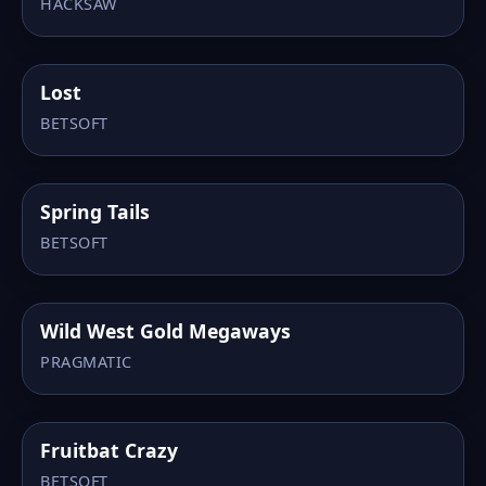
HACKSAW
Lost
BETSOFT
Spring Tails
BETSOFT
Wild West Gold Megaways
PRAGMATIC
Fruitbat Crazy
BETSOFT