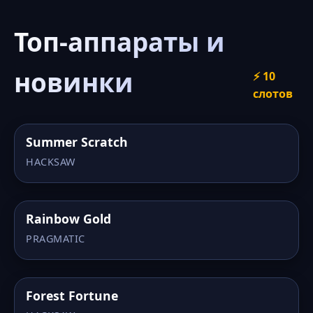
Топ-аппараты и
новинки
⚡️ 10
слотов
Summer Scratch
HACKSAW
Rainbow Gold
PRAGMATIC
Forest Fortune