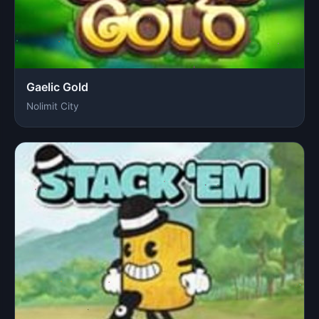
Gaelic Gold
Nolimit City