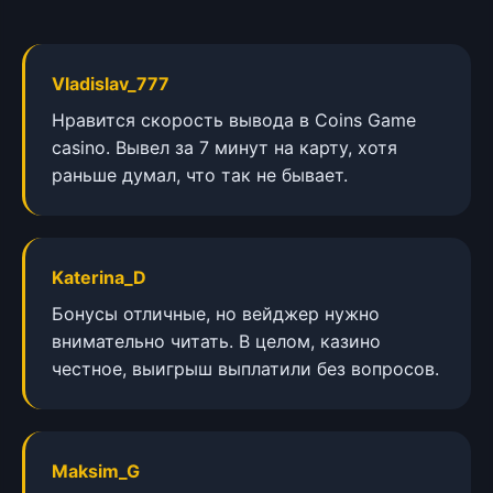
Vladislav_777
Нравится скорость вывода в Coins Game
casino. Вывел за 7 минут на карту, хотя
раньше думал, что так не бывает.
Katerina_D
Бонусы отличные, но вейджер нужно
внимательно читать. В целом, казино
честное, выигрыш выплатили без вопросов.
Maksim_G