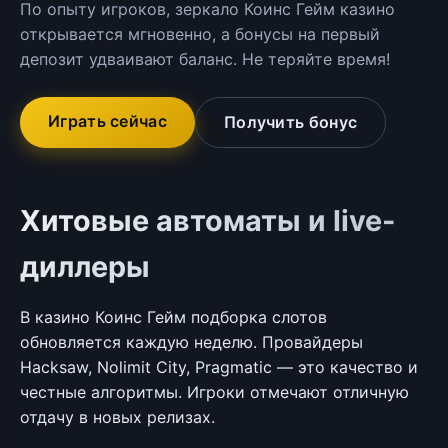
По опыту игроков, зеркало Коинс Гейм казино
открывается мгновенно, а бонусы на первый
депозит удваивают баланс. Не теряйте время!
Играть сейчас
Получить бонус
Хитовые автоматы и live-
диллеры
В казино Коинс Гейм подборка слотов
обновляется каждую неделю. Провайдеры
Hacksaw, Nolimit City, Pragmatic — это качество и
честные алгоритмы. Игроки отмечают отличную
отдачу в новых релизах.