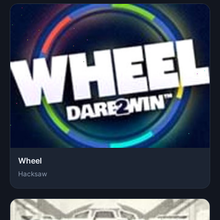
Wheel
Hacksaw