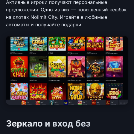
Активные игроки получают персональные
предложения. Одно из них — повышенный кешбэк
на слотах Nolimit City. Играйте в любимые
автоматы и получайте подарки.
Зеркало и вход без