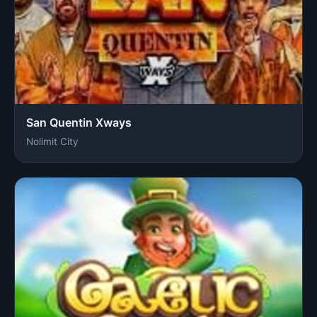
San Quentin Xways
Nolimit City