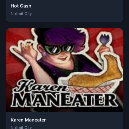
Hot Cash
Nolimit City
Karen Maneater
Nolimit City