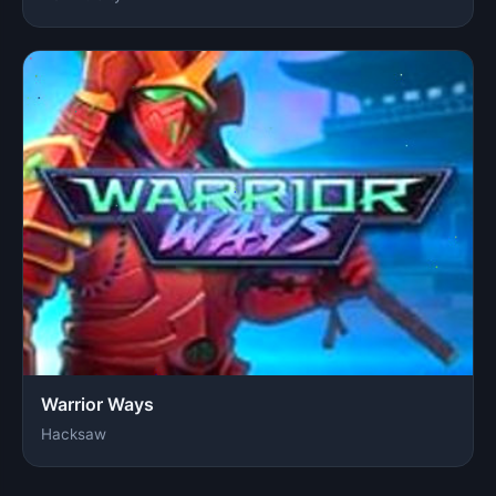
Warrior Ways
Hacksaw