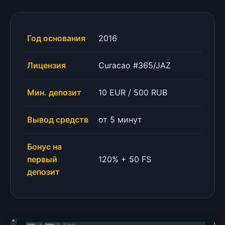
Год основания
2016
Лицензия
Curacao #365/JAZ
Мин. депозит
10 EUR / 500 RUB
Вывод средств
от 5 минут
Бонус на
первый
120% + 50 FS
депозит